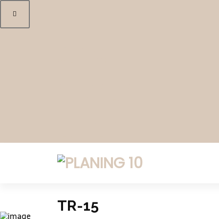
TELÉFONO / WHATSAPP
(+34) 611 322 806
CORREO ELECTRÓNICO
info@planing10.es
HORARIO DE OFICINA
L - V (09:30 - 19:00)
ARQUITECTURA Y CONSTRUCCIÓN
TR-15