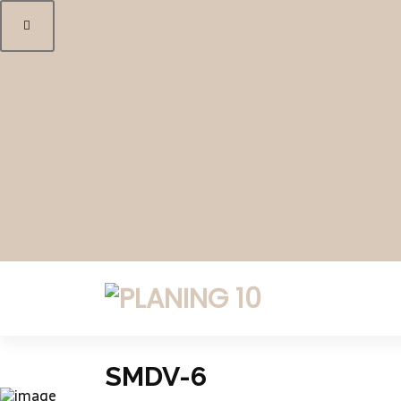
TELÉFONO / WHATSAPP
(+34) 611 322 806
CORREO ELECTRÓNICO
info@planing10.es
HORARIO DE OFICINA
L - V (09:30 - 19:00)
ARQUITECTURA Y CONSTRUCCIÓN
SMDV-6